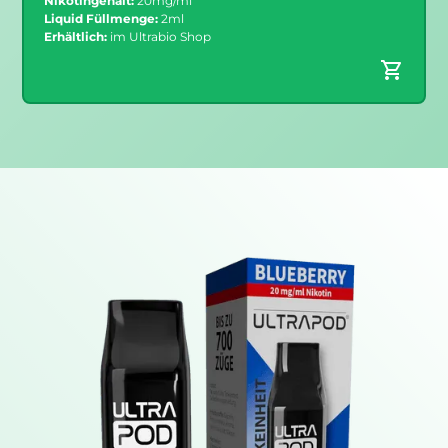
Nikotingehalt:
20mg/ml
Liquid Füllmenge:
2ml
Erhältlich:
im Ultrabio Shop